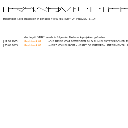
transmitter-x.org präsentiert in der serie »
THE HISTORY OF PROJECTS ...
«
der begriff 'MUKI' wurde in folgenden flash-back-projekten gefunden:
| 11.08.2005
|
flash-back 02
|
»DIE REISE VOM BEWEGTEN BILD ZUM ELEKTRONISCHEN RAU
| 25.08.2005
|
flash-back 04
|
»HERZ VON EUROPA - HEART OF EUROPE« | INFERMENTAL 9