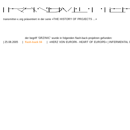
transmitter-x.org präsentiert in der serie »
THE HISTORY OF PROJECTS ...
«
der begriff 'GRZINIC' wurde in folgenden flash-back-projekten gefunden:
| 25.08.2005
|
flash-back 04
|
»HERZ VON EUROPA - HEART OF EUROPE« | INFERMENTAL 9