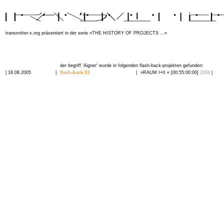
transmitter-x.org präsentiert in der serie »
THE HISTORY OF PROJECTS ...
«
der begriff 'Aigner' wurde in folgenden flash-back-projekten gefunden:
| 18.08.2005
|
flash-back 03
|
»RAUM I+II « [00:55:00:00]
2004
|